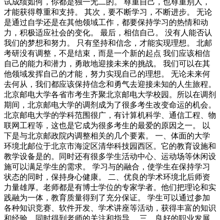
试成绩如何，你都是独一无二的。 尊重自己，也尊重别人，
才能获得尊重和支持。 其次，要不断学习，不断进步。 无论
是通过自学还是在其他领域工作，都要保持学习的热情和动
力，积极适应社会的变化。 最后，相信自己。 没有人能否认
我们的梦想和努力。 只有坚持和信念，才能实现理想。 北邮
考研没有调整，不是结束，而是一个新的起点 我们应该相信
自己的能力和潜力，勇敢地迎接未来的挑战。 我们可以在其
他领域发挥自己的才能，努力实现自己的理想。 无论未来何
去何从，我们都应该保持信念和勇气去迎接未知的人生旅程。
北京邮电大学各省市考生齐聚北京邮电大学校园。所以在调剂
期间，北京邮电大学的调剂成为了很多考生改变命运的机会。
北京邮电大学的学科范围很广，有计算机科学、通信工程、物
联网工程等，这也是它成为很多考生的最爱的原因之一。 以
下是与北京邮政院内调整相关的几个要素。 一、体面的大学
环境北邮位于北京市海淀区清华科技园西区。它的教育设施和
教学设备是的。同时还有很多学生活动中心、运动场等休闲设
施可以满足学生的需求。 学习与的融合，使学生在保持学习
状态的同时，保持身心健康。 二、优良的学术环境北后师资
力量雄厚。老师都是有博士学位的专家学者。他们把理论和实
践融为一体，教育质量得到了充分保证。 学生可以通过参加
各种知识竞赛、软件开发、学术讲座等活动，获得丰富的知识
和经验，同时得到老师的关注和指导。 三、良好的职业发展