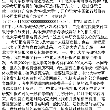
生，可向学校申请退还报名费。 3.中北大学考研报名费和中北
大学考研报名费如何缴纳可选择以下方式:一、通过银行汇
款，收款账户名称为“中北大学”，开户行为“中国银行股份有
限公司太原财富广场支行”，收款账户
为“753901140907000000000000114863”。请在汇款单上注
明“中北大学考研报名费”及姓名和考生。二是通过快捷支付或
银行卡在线支付。具体步骤请参考学校网站上的相关指引。
中北大学考研报名费多少钱？这是每年研究生最关心的话题之
一。 考研报名费不仅涉及考生个人经济负担，也在一定程度
上代表了国家教育政策的成果。 今天给大家详细介绍一下中
北大学考研报名费及其相关要素。 一、中北大学考研报名费
首先，我们先来了解一下中北大学考研报名费 根据往年情
况，今年(2022)中北大学考研报名费在400-700元不等，不同专
业、批次的报名费也有所不同。考生需要在报名系统中查询具
体收费标准，确保缴费准确。 需要注意的是，中北大学考研
报名费包括服务费和考试费两部分。包括考试费的部分将由教
育部承担，考生需要缴纳的服务费是一定比例的管理服务费，
具体金额如上所述。 二、中北大学研究生报名时间中北大学
研究生报名时间一般在每年的11月初开始，12月中旬左右结
束。考生需在规定时间内完成网上报名并缴纳相应费用。 需
要提醒的是，考研报名时间一般比较忙。建议您提前做好准
备，做好付款前的各种准备工作，以免错过付款期限。 三、