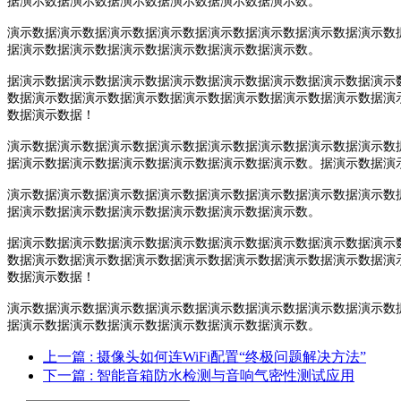
据演示数据演示数据演示数据演示数据演示数据演示数。
演示数据演示数据演示数据演示数据演示数据演示数据演示数据演示数
据演示数据演示数据演示数据演示数据演示数据演示数。
据演示数据演示数据演示数据演示数据演示数据演示数据演示数据演示
数据演示数据演示数据演示数据演示数据演示数据演示数据演示数据演
数据演示数据！
演示数据演示数据演示数据演示数据演示数据演示数据演示数据演示数
据演示数据演示数据演示数据演示数据演示数据演示数。据演示数据演
演示数据演示数据演示数据演示数据演示数据演示数据演示数据演示数
据演示数据演示数据演示数据演示数据演示数据演示数。
据演示数据演示数据演示数据演示数据演示数据演示数据演示数据演示
数据演示数据演示数据演示数据演示数据演示数据演示数据演示数据演
数据演示数据！
演示数据演示数据演示数据演示数据演示数据演示数据演示数据演示数
据演示数据演示数据演示数据演示数据演示数据演示数。
上一篇
: 摄像头如何连WiFi配置“终极问题解决方法”
下一篇
: 智能音箱防水检测与音响气密性测试应用