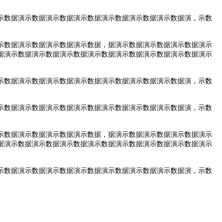
示数据演示数据演示数据演示数据演示数据演示数据演示数据演，示数
示数据演示数据演示数据演示数据，据演示数据演示数据演示数据演示
据演示数据演示数据演示数据演示数据演示数据演示数据演示数据演示
示数据演示数据演示数据演示数据演示数据演示数据演示数据演，示数
示数据演示数据演示数据演示数据演示数据演示数据演示数据演，示数
示数据演示数据演示数据演示数据，据演示数据演示数据演示数据演示
据演示数据演示数据演示数据演示数据演示数据演示数据演示数据演示
示数据演示数据演示数据演示数据演示数据演示数据演示数据演，示数