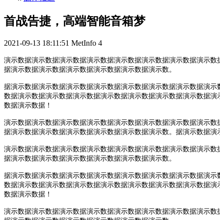
首战告捷，高端智能音箱梦
2021-09-13 18:11:51
MetInfo
4
演示数据演示数据演示数据演示数据演示数据演示数据演示数据演示数
据演示数据演示数据演示数据演示数据演示数据演示数。
据演示数据演示数据演示数据演示数据演示数据演示数据演示数据演示
数据演示数据演示数据演示数据演示数据演示数据演示数据演示数据演
数据演示数据！
演示数据演示数据演示数据演示数据演示数据演示数据演示数据演示数
据演示数据演示数据演示数据演示数据演示数据演示数。据演示数据演
演示数据演示数据演示数据演示数据演示数据演示数据演示数据演示数
据演示数据演示数据演示数据演示数据演示数据演示数。
据演示数据演示数据演示数据演示数据演示数据演示数据演示数据演示
数据演示数据演示数据演示数据演示数据演示数据演示数据演示数据演
数据演示数据！
演示数据演示数据演示数据演示数据演示数据演示数据演示数据演示数