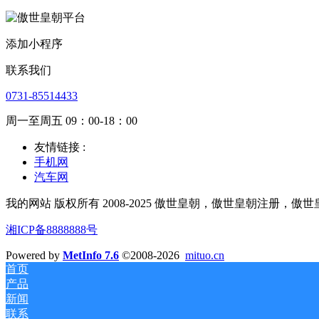
添加小程序
联系我们
0731-85514433
周一至周五 09：00-18：00
友情链接 :
手机网
汽车网
我的网站 版权所有 2008-2025 傲世皇朝，傲世皇朝注册，傲
湘ICP备8888888号
Powered by
MetInfo 7.6
©2008-2026
mituo.cn
首页
产品
新闻
联系