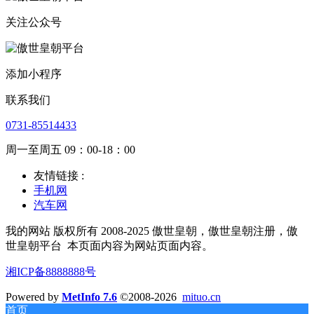
关注公众号
添加小程序
联系我们
0731-85514433
周一至周五 09：00-18：00
友情链接 :
手机网
汽车网
我的网站 版权所有 2008-2025 傲世皇朝，傲世皇朝注册，傲
世皇朝平台
本页面内容为网站页面内容。
湘ICP备8888888号
Powered by
MetInfo 7.6
©2008-2026
mituo.cn
首页