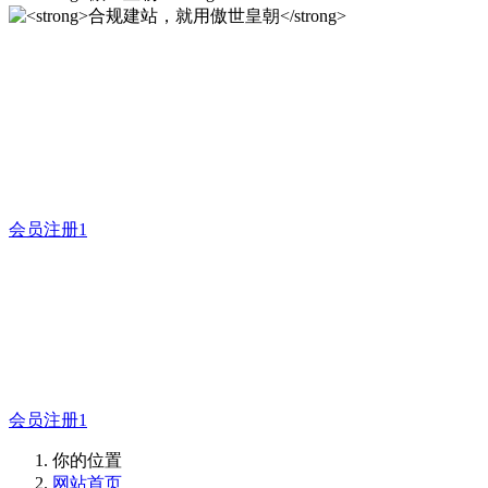
合规建站，就用傲世皇朝
12年专注于米拓企业建站系统的研发，为你提供合规、安全、
专业的官网解决方案！
会员注册1
傲世皇朝
合规建站，就用傲世皇朝
会员注册1
你的位置
网站首页